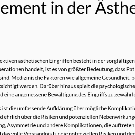
ment in der Ästhe
ktiven ästhetischen Eingriffen besteht in der sorgfältigen 
erationen handelt, ist es von größter Bedeutung, dass Pa
n sind. Medizinische Faktoren wie allgemeine Gesundheit,
sichtigt werden. Darüber hinaus spielt die psychologische
nd eine angemessene Bewältigung des Eingriffs zu gewährle
ist die umfassende Aufklärung über mögliche Komplikatio
 ehrlich über die Risiken und potenziellen Nebenwirkunge
ng, Asymmetrie und andere Komplikationen, die auftreten 
 das volle Verständnis für die potenziellen Risiken und de